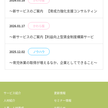
2026.03.18
かわら版
～新サービスのご案内 【育成力強化支援コンサルティン
グ】～
2026.01.17
かわら版
～新サービスのご案内【利益向上型賃金制度構築サービ
ス】～
2025.12.02
ノウハウ
～育児休業の取得が増えるなか、企業としてできること～
サービス紹介
更新情報
人材紹介
セミナー情報