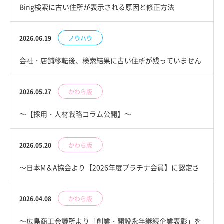
Bing検索に古い住所が表示される原因と修正方法
～Bing Placesの確認手順～
2026.06.19
ノウハウ
会社・店舗移転後、検索結果に古い住所が残っていません
か？
2026.05.27
かわら版
～【採用・人材戦略コラム公開】～
キャリア転換モデル一覧を公開しました
2026.05.20
かわら版
～日本M＆A協会より【2026年度プラチナ会員】に認定さ
れました～
2026.04.08
かわら版
～広島商工会議所より「創業・開設永年継続企業表彰」を