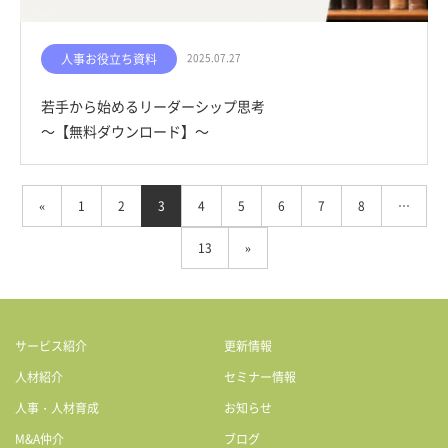
人事お役立ち資料
2025.07.27
若手から始めるリーダーシップ思考
～【無料ダウンロード】～
«
1
2
3
4
5
6
7
8
…
13
»
サービス紹介
更新情報
人材紹介
セミナー情報
人事・人材育成
お知らせ
M&A仲介
ブログ